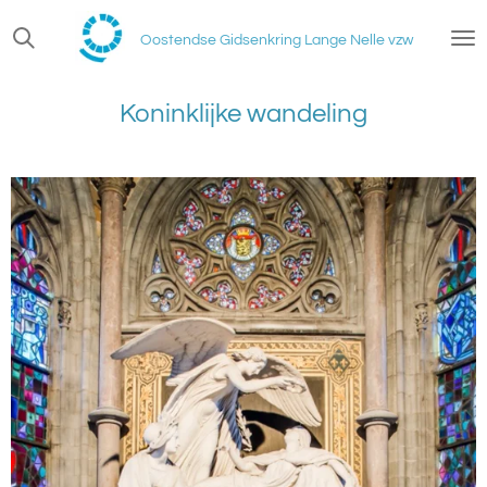
Ga
Oostendse Gidsenkring Lange Nelle vzw
direct
naar
de
Koninklijke wandeling
hoofdinhoud