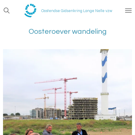
Ga
Oostendse Gidsenkring Lange Nelle vzw
direct
naar
de
Oosteroever wandeling
hoofdinhoud