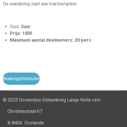
De wandeling start aan maritiemplein
Duur:
2uur
Prijs: 100€
Maximum aantal deelnemers: 20 pers
Boekingsformulier
© 2023 Oostendse Gidsenkring Lange Nelle vzw
Christinastraat 67
B-8400 Oostende