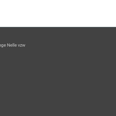
ange Nelle vzw
1
e