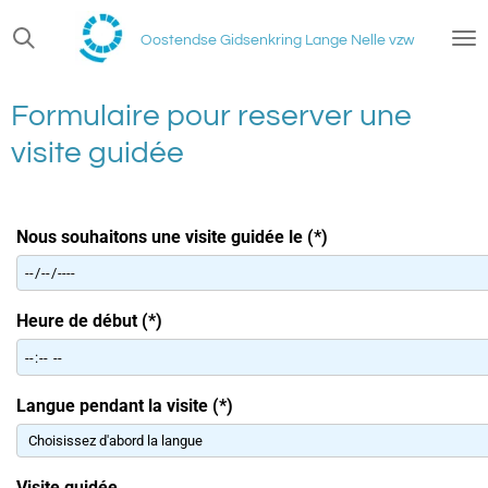
Ga
Oostendse Gidsenkring Lange Nelle vzw
direct
naar
de
Formulaire pour reserver une
hoofdinhoud
visite guidée
Nous souhaitons une visite guidée le (*)
Heure de début (*)
Langue pendant la visite (*)
Visite guidée