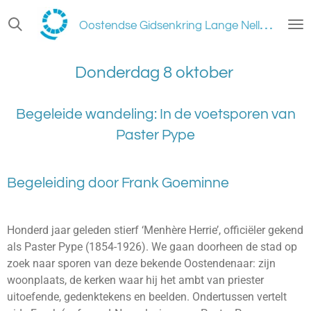
Ga
O
ostendse Gidsenkring Lange Nelle vzw
direct
naar
de
Donderdag 8 oktober
hoofdinhoud
Begeleide wandeling: In de voetsporen van
Paster Pype
Begeleiding door Frank Goeminne
Honderd jaar geleden stierf ‘Menhère Herrie’, officiëler gekend
als Paster Pype (1854-1926). We gaan doorheen de stad op
zoek naar sporen van deze bekende Oostendenaar: zijn
woonplaats, de kerken waar hij het ambt van priester
uitoefende, gedenktekens en beelden. Ondertussen vertelt