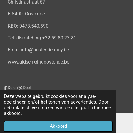
Christinastraat 67
B-8400 Oostende
KBO: 0478.540.590
Tel: dispatching +32 59 80 73 81
Email info@oostendeahoy.be
www.gidsenkringoostende.be
Delen
Deel
Deze website gebruikt cookies voor analyse-
doeleinden en/of het tonen van advertenties. Door
Powered by
JouwWeb
gebruik te blijven maken van de site gaat u hiermee
akkoord.
Akkoord
E-mailadres
Telefoonnummer
Kaart